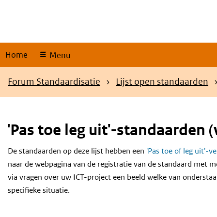
Skip
links
Home
Menu
Kruimelpad
Forum Standaardisatie
Lijst open standaarden
'Pas toe leg uit'-standaarden (
De standaarden op deze lijst hebben een
'Pas toe of leg uit'-v
Content
naar de webpagina van de registratie van de standaard met m
via vragen over uw ICT-project een beeld welke van onderstaa
specifieke situatie.