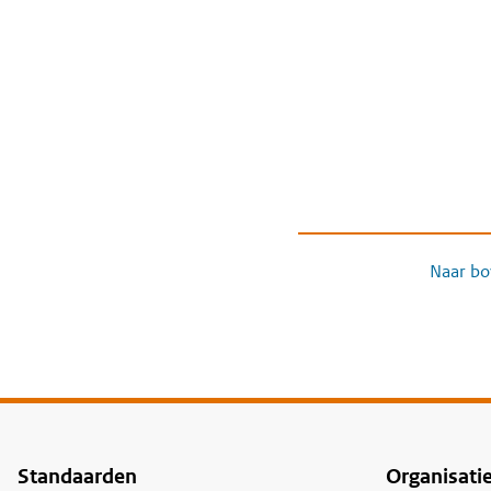
Naar bo
Standaarden
Organisati
Voet