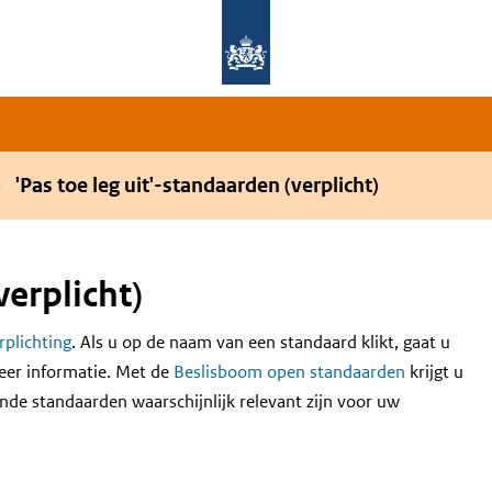
Overslaan en naar de hoofdnavigatie gaan
Overslaan en naar de inhoud gaan
'Pas toe leg uit'-standaarden (verplicht)
verplicht)
erplichting
. Als u op de naam van een standaard klikt, gaat u
eer informatie. Met de
Beslisboom open standaarden
krijgt u
nde standaarden waarschijnlijk relevant zijn voor uw