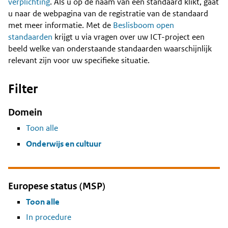
Content
verplichting
. Als u op de naam van een standaard klikt, gaat
u naar de webpagina van de registratie van de standaard
met meer informatie. Met de
Beslisboom open
standaarden
krijgt u via vragen over uw ICT-project een
beeld welke van onderstaande standaarden waarschijnlijk
relevant zijn voor uw specifieke situatie.
Filter
Domein
Toon alle
Onderwijs en cultuur
Europese status (MSP)
Toon alle
In procedure