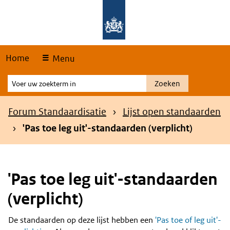
Skip
Overslaan en naar de hoofdnavigatie gaan
Overslaan en naar de inhoud gaan
links
Home
Menu
Voer
Zoeken
uw
zoekterm
Kruimelpad
Forum Standaardisatie
Lijst open standaarden
in
'Pas toe leg uit'-standaarden (verplicht)
'Pas toe leg uit'-standaarden
(verplicht)
De standaarden op deze lijst hebben een
'Pas toe of leg uit'-