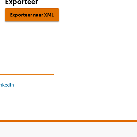
Exporteer
Exporteer naar XML
inkedIn