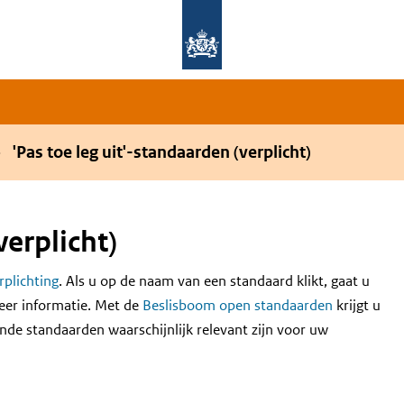
Overslaan en naar de hoofdnavigatie gaan
Overslaan en naar de inhoud gaan
'Pas toe leg uit'-standaarden (verplicht)
verplicht)
erplichting
. Als u op de naam van een standaard klikt, gaat u
eer informatie. Met de
Beslisboom open standaarden
krijgt u
nde standaarden waarschijnlijk relevant zijn voor uw