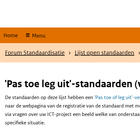
Skip
links
Home
Menu
Kruimelpad
Forum Standaardisatie
Lijst open standaarden
'Pas toe leg uit'-standaarden (
De standaarden op deze lijst hebben een
'Pas toe of leg uit'-v
Content
naar de webpagina van de registratie van de standaard met m
via vragen over uw ICT-project een beeld welke van onderstaa
specifieke situatie.