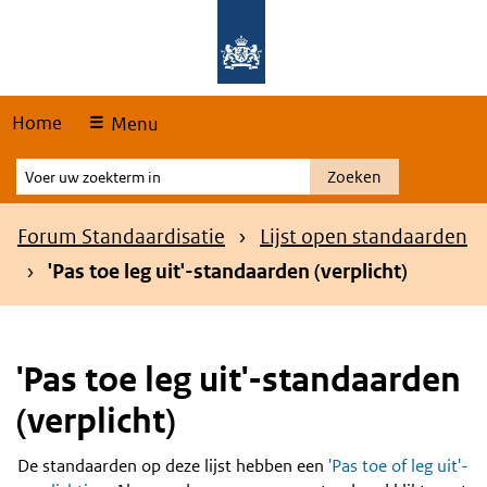
Skip
Overslaan en naar de hoofdnavigatie gaan
Overslaan en naar de inhoud gaan
links
Home
Menu
Voer
Zoeken
uw
zoekterm
Kruimelpad
Forum Standaardisatie
Lijst open standaarden
in
'Pas toe leg uit'-standaarden (verplicht)
'Pas toe leg uit'-standaarden
(verplicht)
De standaarden op deze lijst hebben een
'Pas toe of leg uit'-