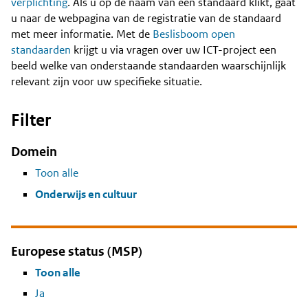
Content
verplichting
. Als u op de naam van een standaard klikt, gaat
u naar de webpagina van de registratie van de standaard
met meer informatie. Met de
Beslisboom open
standaarden
krijgt u via vragen over uw ICT-project een
beeld welke van onderstaande standaarden waarschijnlijk
relevant zijn voor uw specifieke situatie.
Filter
Domein
Toon alle
Onderwijs en cultuur
Europese status (MSP)
Toon alle
Ja