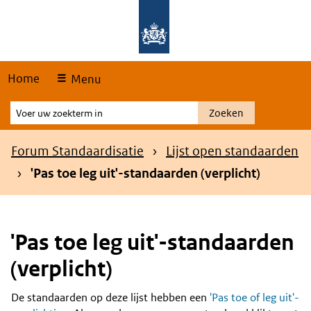
Skip
Overslaan en naar de hoofdnavigatie gaan
Overslaan en naar de inhoud gaan
links
Home
Menu
Voer
Zoeken
uw
zoekterm
Kruimelpad
Forum Standaardisatie
Lijst open standaarden
in
'Pas toe leg uit'-standaarden (verplicht)
'Pas toe leg uit'-standaarden
(verplicht)
De standaarden op deze lijst hebben een
'Pas toe of leg uit'-