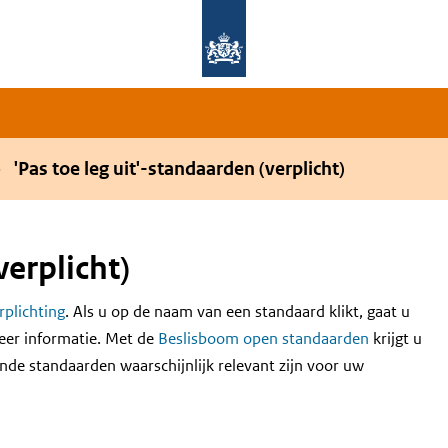
Overslaan en naar de hoofdnavigatie gaan
Overslaan en naar de inhoud gaan
'Pas toe leg uit'-standaarden (verplicht)
verplicht)
erplichting
. Als u op de naam van een standaard klikt, gaat u
eer informatie. Met de
Beslisboom open standaarden
krijgt u
nde standaarden waarschijnlijk relevant zijn voor uw