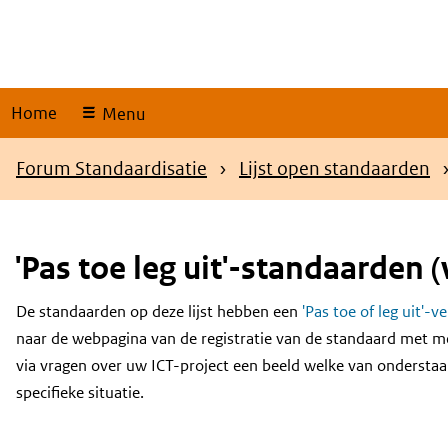
Skip
links
Home
Menu
Kruimelpad
Forum Standaardisatie
Lijst open standaarden
'Pas toe leg uit'-standaarden (
De standaarden op deze lijst hebben een
'Pas toe of leg uit'-v
Content
naar de webpagina van de registratie van de standaard met m
via vragen over uw ICT-project een beeld welke van onderstaa
specifieke situatie.