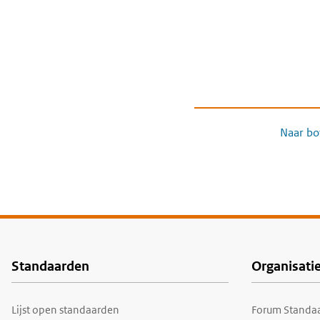
Naar bo
Standaarden
Organisati
Voet
Lijst open standaarden
Forum Standaa