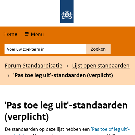
Skip
Overslaan en naar de hoofdnavigatie gaan
Overslaan en naar de inhoud gaan
links
Home
Menu
Voer
Zoeken
uw
zoekterm
Kruimelpad
Forum Standaardisatie
Lijst open standaarden
in
'Pas toe leg uit'-standaarden (verplicht)
'Pas toe leg uit'-standaarden
(verplicht)
De standaarden op deze lijst hebben een
'Pas toe of leg uit'-