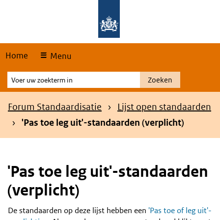
Skip
Overslaan en naar de hoofdnavigatie gaan
Overslaan en naar de inhoud gaan
links
Home
Menu
Voer
Zoeken
uw
zoekterm
Kruimelpad
Forum Standaardisatie
Lijst open standaarden
in
'Pas toe leg uit'-standaarden (verplicht)
'Pas toe leg uit'-standaarden
(verplicht)
De standaarden op deze lijst hebben een
'Pas toe of leg uit'-