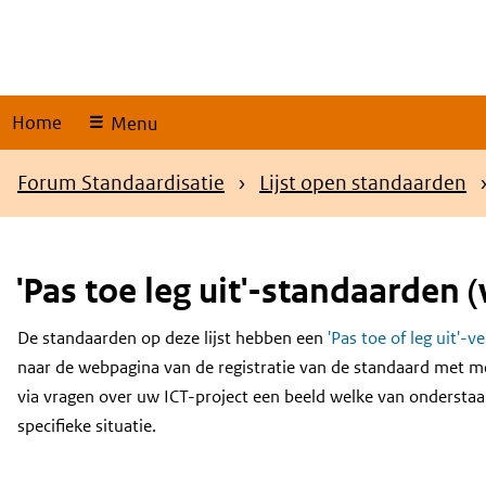
Skip
links
Home
Menu
Kruimelpad
Forum Standaardisatie
Lijst open standaarden
'Pas toe leg uit'-standaarden (
De standaarden op deze lijst hebben een
'Pas toe of leg uit'-v
Content
naar de webpagina van de registratie van de standaard met m
via vragen over uw ICT-project een beeld welke van onderstaa
specifieke situatie.