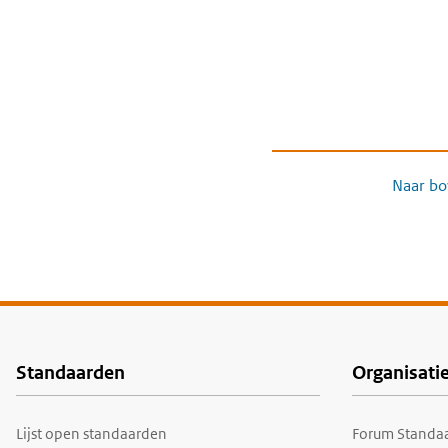
Naar bo
Standaarden
Organisati
Voet
Lijst open standaarden
Forum Standaa