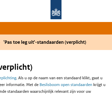
Overslaan en naar de hoofdnavigatie gaan
Overslaan en naar de inhoud gaan
'Pas toe leg uit'-standaarden (verplicht)
verplicht)
erplichting
. Als u op de naam van een standaard klikt, gaat u
eer informatie. Met de
Beslisboom open standaarden
krijgt u
nde standaarden waarschijnlijk relevant zijn voor uw