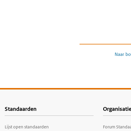
Naar bo
Standaarden
Organisati
Voet
Lijst open standaarden
Forum Standaa