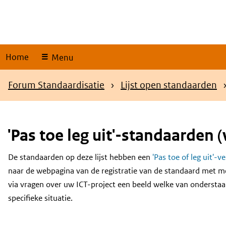
Skip
links
Home
Menu
Kruimelpad
Forum Standaardisatie
Lijst open standaarden
'Pas toe leg uit'-standaarden (
De standaarden op deze lijst hebben een
'Pas toe of leg uit'-v
Content
naar de webpagina van de registratie van de standaard met m
via vragen over uw ICT-project een beeld welke van onderstaa
specifieke situatie.