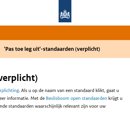
Overslaan en naar de hoofdnavigatie gaan
Overslaan en naar de inhoud gaan
'Pas toe leg uit'-standaarden (verplicht)
verplicht)
erplichting
. Als u op de naam van een standaard klikt, gaat u
eer informatie. Met de
Beslisboom open standaarden
krijgt u
nde standaarden waarschijnlijk relevant zijn voor uw