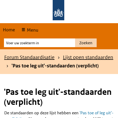
Skip
Overslaan en naar de hoofdnavigatie gaan
Overslaan en naar de inhoud gaan
links
Home
Menu
Voer
Zoeken
uw
zoekterm
Kruimelpad
Forum Standaardisatie
Lijst open standaarden
in
'Pas toe leg uit'-standaarden (verplicht)
'Pas toe leg uit'-standaarden
(verplicht)
De standaarden op deze lijst hebben een
'Pas toe of leg uit'-