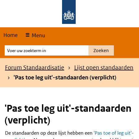
Skip
Overslaan en naar de hoofdnavigatie gaan
Overslaan en naar de inhoud gaan
links
Home
Menu
Voer
Zoeken
uw
zoekterm
Kruimelpad
Forum Standaardisatie
Lijst open standaarden
in
'Pas toe leg uit'-standaarden (verplicht)
'Pas toe leg uit'-standaarden
(verplicht)
De standaarden op deze lijst hebben een
'Pas toe of leg uit'-