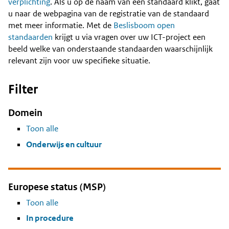
Content
verplichting
. Als u op de naam van een standaard klikt, gaat
u naar de webpagina van de registratie van de standaard
met meer informatie. Met de
Beslisboom open
standaarden
krijgt u via vragen over uw ICT-project een
beeld welke van onderstaande standaarden waarschijnlijk
relevant zijn voor uw specifieke situatie.
Filter
Domein
Toon alle
Onderwijs en cultuur
Europese status (MSP)
Toon alle
In procedure