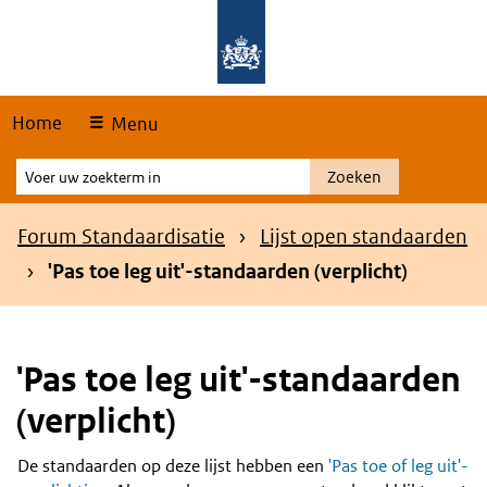
Skip
Overslaan en naar de hoofdnavigatie gaan
Overslaan en naar de inhoud gaan
links
Home
Menu
Voer
Zoeken
uw
zoekterm
Kruimelpad
Forum Standaardisatie
Lijst open standaarden
in
'Pas toe leg uit'-standaarden (verplicht)
'Pas toe leg uit'-standaarden
(verplicht)
De standaarden op deze lijst hebben een
'Pas toe of leg uit'-