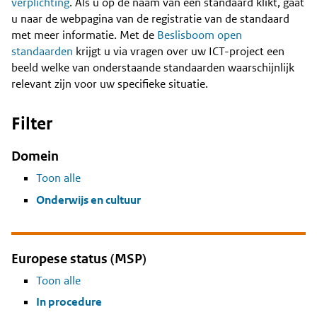
Content
verplichting
. Als u op de naam van een standaard klikt, gaat
u naar de webpagina van de registratie van de standaard
met meer informatie. Met de
Beslisboom open
standaarden
krijgt u via vragen over uw ICT-project een
beeld welke van onderstaande standaarden waarschijnlijk
relevant zijn voor uw specifieke situatie.
Filter
Domein
Toon alle
Onderwijs en cultuur
Europese status (MSP)
Toon alle
In procedure