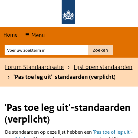
Skip
Overslaan en naar de hoofdnavigatie gaan
Overslaan en naar de inhoud gaan
links
Home
Menu
Voer
Zoeken
uw
zoekterm
Kruimelpad
Forum Standaardisatie
Lijst open standaarden
in
'Pas toe leg uit'-standaarden (verplicht)
'Pas toe leg uit'-standaarden
(verplicht)
De standaarden op deze lijst hebben een
'Pas toe of leg uit'-