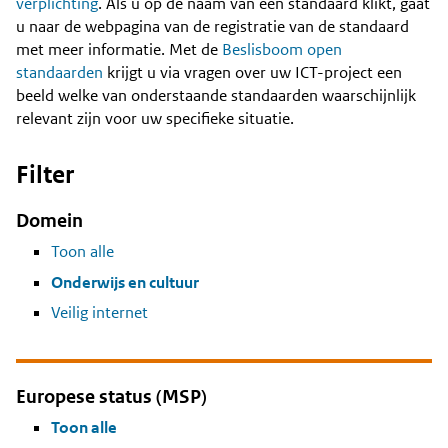
Content
verplichting
. Als u op de naam van een standaard klikt, gaat
u naar de webpagina van de registratie van de standaard
met meer informatie. Met de
Beslisboom open
standaarden
krijgt u via vragen over uw ICT-project een
beeld welke van onderstaande standaarden waarschijnlijk
relevant zijn voor uw specifieke situatie.
Filter
Domein
Toon alle
Onderwijs en cultuur
Veilig internet
Europese status (MSP)
Toon alle