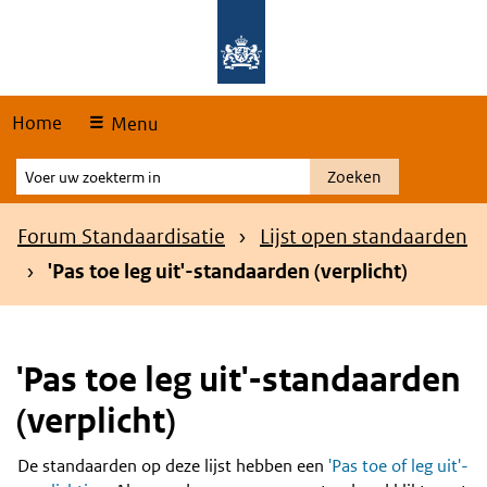
Skip
Overslaan en naar de hoofdnavigatie gaan
Overslaan en naar de inhoud gaan
links
Home
Menu
Voer
Zoeken
uw
zoekterm
Kruimelpad
Forum Standaardisatie
Lijst open standaarden
in
'Pas toe leg uit'-standaarden (verplicht)
'Pas toe leg uit'-standaarden
(verplicht)
De standaarden op deze lijst hebben een
'Pas toe of leg uit'-