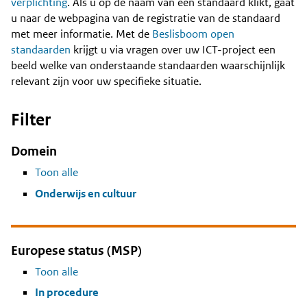
Content
verplichting
. Als u op de naam van een standaard klikt, gaat
u naar de webpagina van de registratie van de standaard
met meer informatie. Met de
Beslisboom open
standaarden
krijgt u via vragen over uw ICT-project een
beeld welke van onderstaande standaarden waarschijnlijk
relevant zijn voor uw specifieke situatie.
Filter
Domein
Toon alle
Onderwijs en cultuur
Europese status (MSP)
Toon alle
In procedure