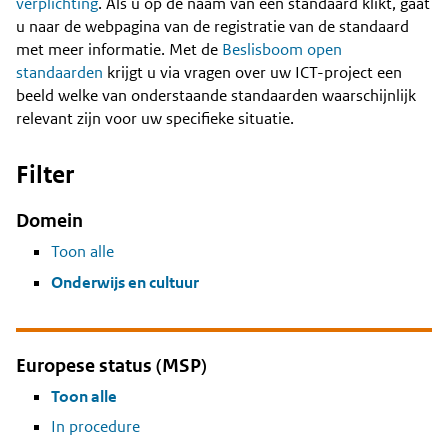
Content
verplichting
. Als u op de naam van een standaard klikt, gaat
u naar de webpagina van de registratie van de standaard
met meer informatie. Met de
Beslisboom open
standaarden
krijgt u via vragen over uw ICT-project een
beeld welke van onderstaande standaarden waarschijnlijk
relevant zijn voor uw specifieke situatie.
Filter
Domein
Toon alle
Onderwijs en cultuur
Europese status (MSP)
Toon alle
In procedure