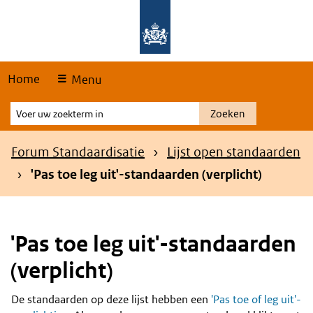
Skip
Overslaan en naar de hoofdnavigatie gaan
Overslaan en naar de inhoud gaan
links
Home
Menu
Voer
Zoeken
uw
zoekterm
Kruimelpad
Forum Standaardisatie
Lijst open standaarden
in
'Pas toe leg uit'-standaarden (verplicht)
'Pas toe leg uit'-standaarden
(verplicht)
De standaarden op deze lijst hebben een
'Pas toe of leg uit'-