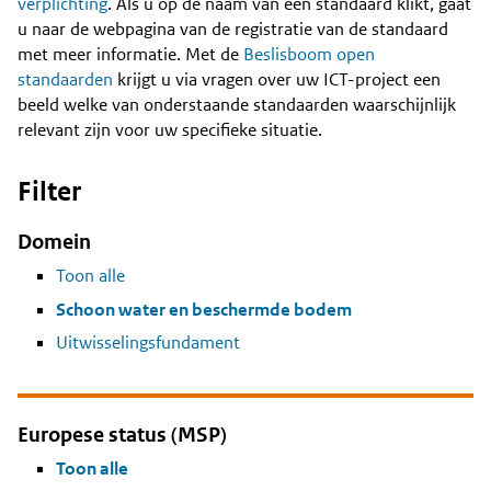
Content
verplichting
. Als u op de naam van een standaard klikt, gaat
u naar de webpagina van de registratie van de standaard
met meer informatie. Met de
Beslisboom open
standaarden
krijgt u via vragen over uw ICT-project een
beeld welke van onderstaande standaarden waarschijnlijk
relevant zijn voor uw specifieke situatie.
Filter
Domein
Toon alle
Schoon water en beschermde bodem
Uitwisselingsfundament
Europese status (MSP)
Toon alle