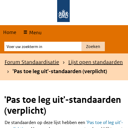
Skip
Overslaan en naar de hoofdnavigatie gaan
Overslaan en naar de inhoud gaan
links
Home
Menu
Voer
Zoeken
uw
zoekterm
Kruimelpad
Forum Standaardisatie
Lijst open standaarden
in
'Pas toe leg uit'-standaarden (verplicht)
'Pas toe leg uit'-standaarden
(verplicht)
De standaarden op deze lijst hebben een
'Pas toe of leg uit'-