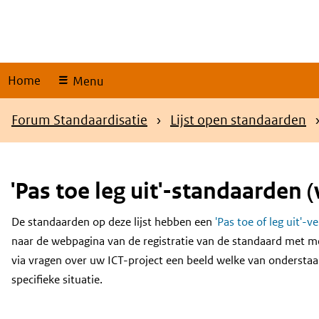
Skip
links
Home
Menu
Kruimelpad
Forum Standaardisatie
Lijst open standaarden
'Pas toe leg uit'-standaarden (
De standaarden op deze lijst hebben een
'Pas toe of leg uit'-v
Content
naar de webpagina van de registratie van de standaard met m
via vragen over uw ICT-project een beeld welke van onderstaa
specifieke situatie.