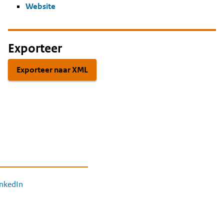
Website
Exporteer
Exporteer naar XML
inkedIn