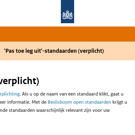
Overslaan en naar de hoofdnavigatie gaan
Overslaan en naar de inhoud gaan
'Pas toe leg uit'-standaarden (verplicht)
verplicht)
erplichting
. Als u op de naam van een standaard klikt, gaat u
eer informatie. Met de
Beslisboom open standaarden
krijgt u
nde standaarden waarschijnlijk relevant zijn voor uw