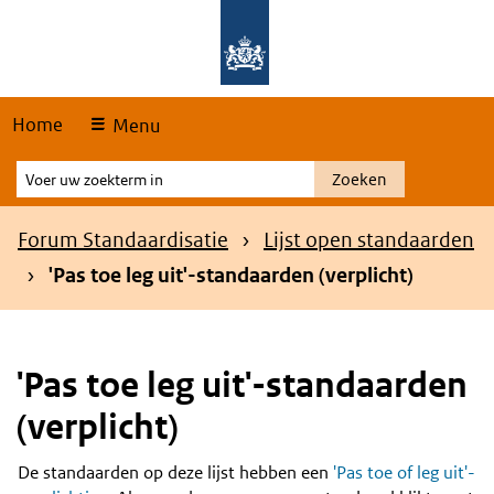
Skip
Overslaan en naar de hoofdnavigatie gaan
Overslaan en naar de inhoud gaan
links
Home
Menu
Voer
Zoeken
uw
zoekterm
Kruimelpad
Forum Standaardisatie
Lijst open standaarden
in
'Pas toe leg uit'-standaarden (verplicht)
'Pas toe leg uit'-standaarden
(verplicht)
De standaarden op deze lijst hebben een
'Pas toe of leg uit'-