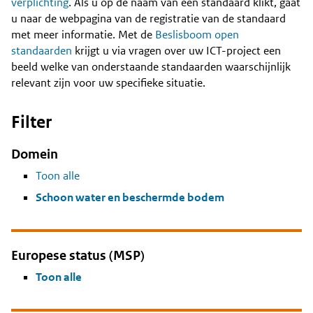
Content
verplichting
. Als u op de naam van een standaard klikt, gaat
u naar de webpagina van de registratie van de standaard
met meer informatie. Met de
Beslisboom open
standaarden
krijgt u via vragen over uw ICT-project een
beeld welke van onderstaande standaarden waarschijnlijk
relevant zijn voor uw specifieke situatie.
Filter
Domein
Toon alle
Schoon water en beschermde bodem
Europese status (MSP)
Toon alle