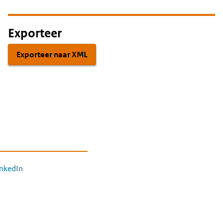
Exporteer
Exporteer naar XML
inkedIn