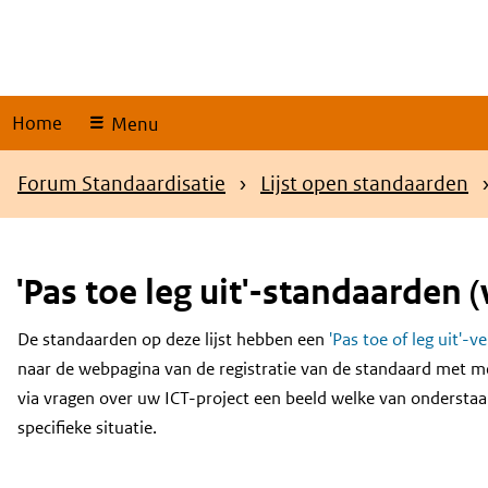
Skip
links
Home
Menu
Kruimelpad
Forum Standaardisatie
Lijst open standaarden
'Pas toe leg uit'-standaarden (
De standaarden op deze lijst hebben een
'Pas toe of leg uit'-v
Content
naar de webpagina van de registratie van de standaard met m
via vragen over uw ICT-project een beeld welke van onderstaa
specifieke situatie.