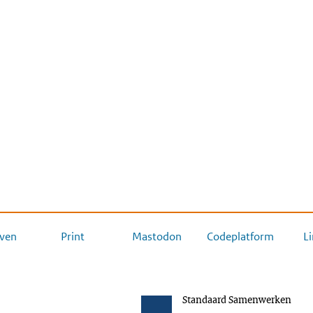
ven
Print
Mastodon
Codeplatform
L
Standaard Samenwerken