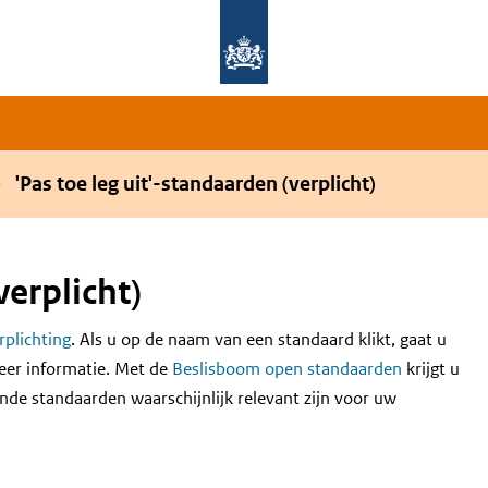
Overslaan en naar de hoofdnavigatie gaan
Overslaan en naar de inhoud gaan
'Pas toe leg uit'-standaarden (verplicht)
verplicht)
erplichting
. Als u op de naam van een standaard klikt, gaat u
eer informatie. Met de
Beslisboom open standaarden
krijgt u
nde standaarden waarschijnlijk relevant zijn voor uw