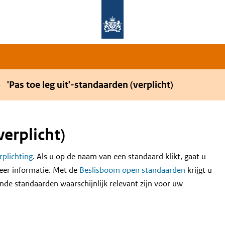
Overslaan en naar de hoofdnavigatie gaan
Overslaan en naar de inhoud gaan
'Pas toe leg uit'-standaarden (verplicht)
verplicht)
erplichting
. Als u op de naam van een standaard klikt, gaat u
eer informatie. Met de
Beslisboom open standaarden
krijgt u
nde standaarden waarschijnlijk relevant zijn voor uw