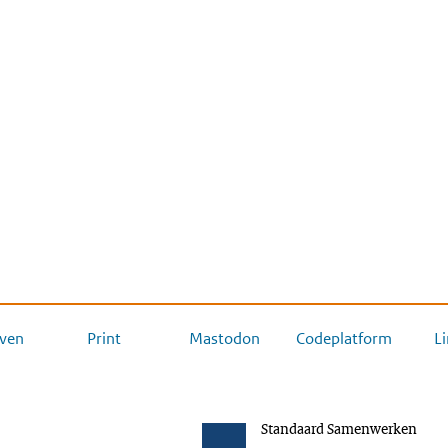
ven
Print
Mastodon
Codeplatform
L
Standaard Samenwerken