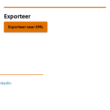
Exporteer
Exporteer naar XML
inkedIn