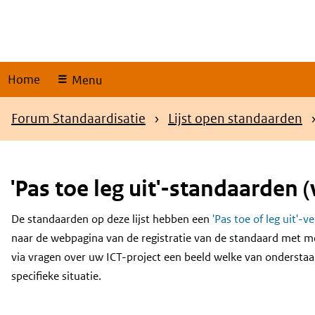
Skip
links
Home
Menu
Kruimelpad
Forum Standaardisatie
Lijst open standaarden
'Pas toe leg uit'-standaarden (
De standaarden op deze lijst hebben een
'Pas toe of leg uit'-v
Content
naar de webpagina van de registratie van de standaard met m
via vragen over uw ICT-project een beeld welke van onderstaa
specifieke situatie.