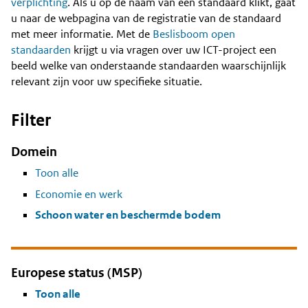
Content
verplichting
. Als u op de naam van een standaard klikt, gaat
u naar de webpagina van de registratie van de standaard
met meer informatie. Met de
Beslisboom open
standaarden
krijgt u via vragen over uw ICT-project een
beeld welke van onderstaande standaarden waarschijnlijk
relevant zijn voor uw specifieke situatie.
Filter
Domein
Toon alle
Economie en werk
Schoon water en beschermde bodem
Europese status (MSP)
Toon alle