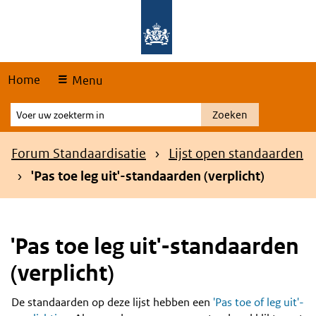
Skip
Overslaan en naar de hoofdnavigatie gaan
Overslaan en naar de inhoud gaan
links
Home
Menu
Voer
Zoeken
uw
zoekterm
Kruimelpad
Forum Standaardisatie
Lijst open standaarden
in
'Pas toe leg uit'-standaarden (verplicht)
'Pas toe leg uit'-standaarden
(verplicht)
De standaarden op deze lijst hebben een
'Pas toe of leg uit'-