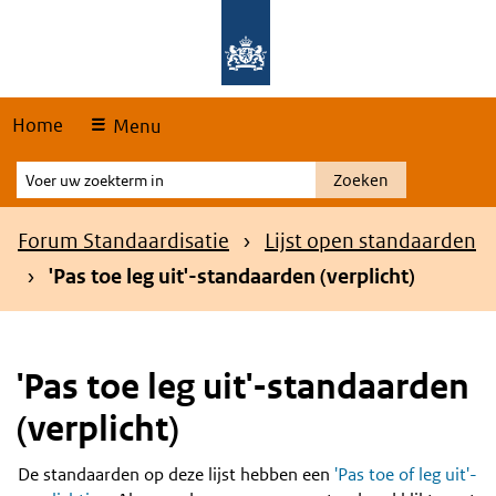
Skip
Overslaan en naar de hoofdnavigatie gaan
Overslaan en naar de inhoud gaan
links
Home
Menu
Voer
Zoeken
uw
zoekterm
Kruimelpad
Forum Standaardisatie
Lijst open standaarden
in
'Pas toe leg uit'-standaarden (verplicht)
'Pas toe leg uit'-standaarden
(verplicht)
De standaarden op deze lijst hebben een
'Pas toe of leg uit'-