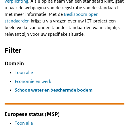
Content
verplichting
. Als u op de naam van een standaard klikt, gaat
u naar de webpagina van de registratie van de standaard
met meer informatie. Met de
Beslisboom open
standaarden
krijgt u via vragen over uw ICT-project een
beeld welke van onderstaande standaarden waarschijnlijk
relevant zijn voor uw specifieke situatie.
Filter
Domein
Toon alle
Economie en werk
Schoon water en beschermde bodem
Europese status (MSP)
Toon alle