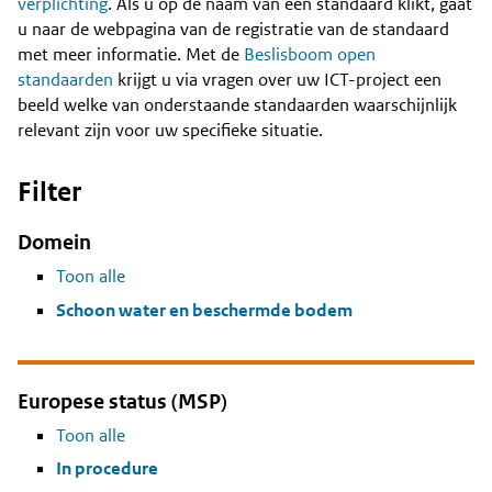
Content
verplichting
. Als u op de naam van een standaard klikt, gaat
u naar de webpagina van de registratie van de standaard
met meer informatie. Met de
Beslisboom open
standaarden
krijgt u via vragen over uw ICT-project een
beeld welke van onderstaande standaarden waarschijnlijk
relevant zijn voor uw specifieke situatie.
Filter
Domein
Toon alle
Schoon water en beschermde bodem
Europese status (MSP)
Toon alle
In procedure