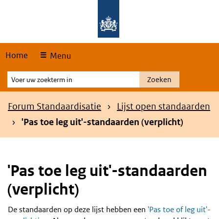
Skip
Overslaan en naar de hoofdnavigatie gaan
Overslaan en naar de inhoud gaan
links
Home
Menu
Voer
Zoeken
uw
zoekterm
Kruimelpad
Forum Standaardisatie
Lijst open standaarden
in
'Pas toe leg uit'-standaarden (verplicht)
'Pas toe leg uit'-standaarden
(verplicht)
De standaarden op deze lijst hebben een
'Pas toe of leg uit'-