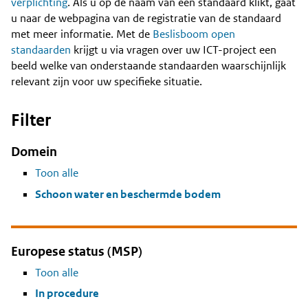
Content
verplichting
. Als u op de naam van een standaard klikt, gaat
u naar de webpagina van de registratie van de standaard
met meer informatie. Met de
Beslisboom open
standaarden
krijgt u via vragen over uw ICT-project een
beeld welke van onderstaande standaarden waarschijnlijk
relevant zijn voor uw specifieke situatie.
Filter
Domein
Toon alle
Schoon water en beschermde bodem
Europese status (MSP)
Toon alle
In procedure