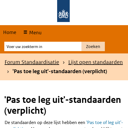
Skip
Overslaan en naar de hoofdnavigatie gaan
Overslaan en naar de inhoud gaan
links
Home
Menu
Voer
Zoeken
uw
zoekterm
Kruimelpad
Forum Standaardisatie
Lijst open standaarden
in
'Pas toe leg uit'-standaarden (verplicht)
'Pas toe leg uit'-standaarden
(verplicht)
De standaarden op deze lijst hebben een
'Pas toe of leg uit'-