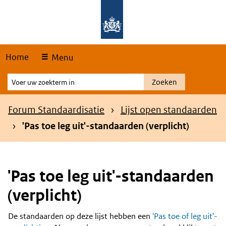
Skip
Overslaan en naar de hoofdnavigatie gaan
Overslaan en naar de inhoud gaan
links
Home
Menu
Voer
Zoeken
uw
zoekterm
Kruimelpad
Forum Standaardisatie
Lijst open standaarden
in
'Pas toe leg uit'-standaarden (verplicht)
'Pas toe leg uit'-standaarden
(verplicht)
De standaarden op deze lijst hebben een
'Pas toe of leg uit'-