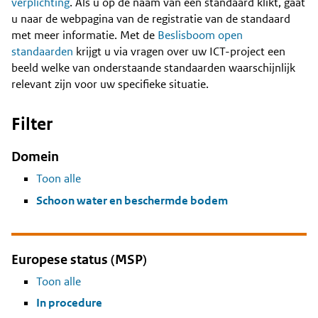
Content
verplichting
. Als u op de naam van een standaard klikt, gaat
u naar de webpagina van de registratie van de standaard
met meer informatie. Met de
Beslisboom open
standaarden
krijgt u via vragen over uw ICT-project een
beeld welke van onderstaande standaarden waarschijnlijk
relevant zijn voor uw specifieke situatie.
Filter
Domein
Toon alle
Schoon water en beschermde bodem
Europese status (MSP)
Toon alle
In procedure