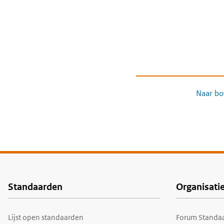
Naar bo
Standaarden
Organisati
Voet
Lijst open standaarden
Forum Standaa