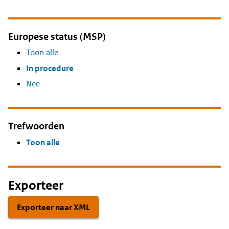
Europese status (MSP)
Toon alle
In procedure
Nee
Trefwoorden
Toon alle
Exporteer
Exporteer naar XML