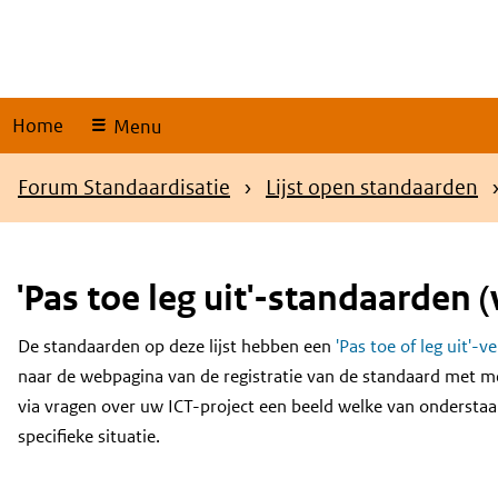
Skip
links
Home
Menu
Kruimelpad
Forum Standaardisatie
Lijst open standaarden
'Pas toe leg uit'-standaarden (
De standaarden op deze lijst hebben een
'Pas toe of leg uit'-v
Content
naar de webpagina van de registratie van de standaard met m
via vragen over uw ICT-project een beeld welke van onderstaa
specifieke situatie.