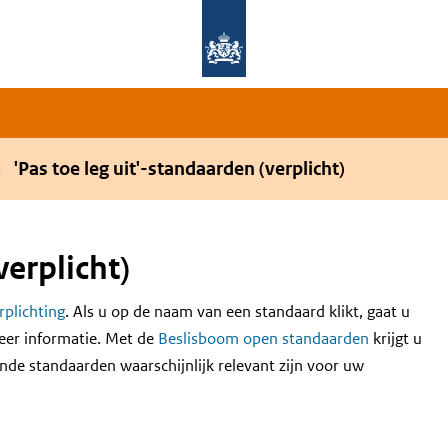
Overslaan en naar de hoofdnavigatie gaan
Overslaan en naar de inhoud gaan
'Pas toe leg uit'-standaarden (verplicht)
verplicht)
erplichting
. Als u op de naam van een standaard klikt, gaat u
eer informatie. Met de
Beslisboom open standaarden
krijgt u
nde standaarden waarschijnlijk relevant zijn voor uw