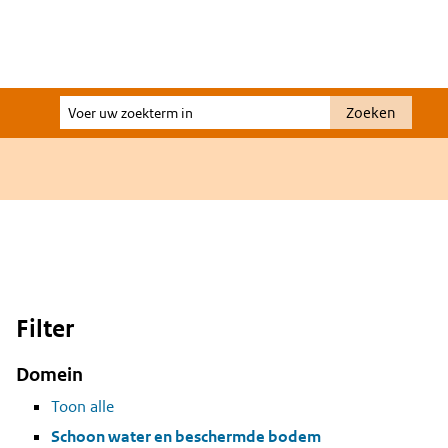
Voer
Zoeken
uw
zoekterm
in
Filter
Domein
Toon alle
Schoon water en beschermde bodem