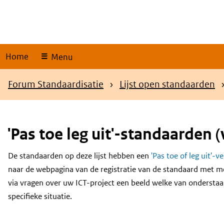
Skip
links
Home
Menu
Kruimelpad
Forum Standaardisatie
Lijst open standaarden
'Pas toe leg uit'-standaarden (
De standaarden op deze lijst hebben een
'Pas toe of leg uit'-v
Content
naar de webpagina van de registratie van de standaard met m
via vragen over uw ICT-project een beeld welke van onderstaa
specifieke situatie.