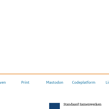
ven
Print
Mastodon
Codeplatform
L
Standaard Samenwerken