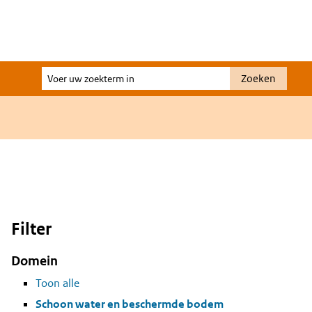
Voer
Zoeken
uw
zoekterm
in
Filter
Domein
Toon alle
Schoon water en beschermde bodem