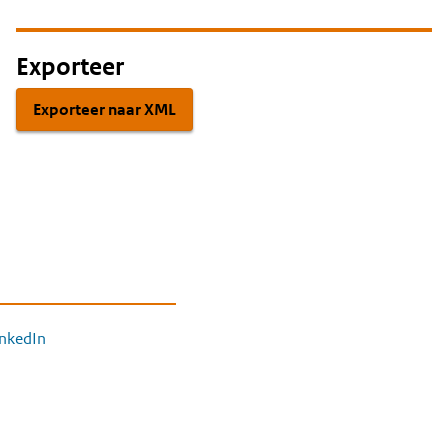
Exporteer
Exporteer naar XML
inkedIn