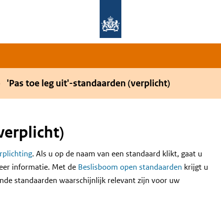
Overslaan en naar de hoofdnavigatie gaan
Overslaan en naar de inhoud gaan
'Pas toe leg uit'-standaarden (verplicht)
verplicht)
erplichting
. Als u op de naam van een standaard klikt, gaat u
eer informatie. Met de
Beslisboom open standaarden
krijgt u
nde standaarden waarschijnlijk relevant zijn voor uw