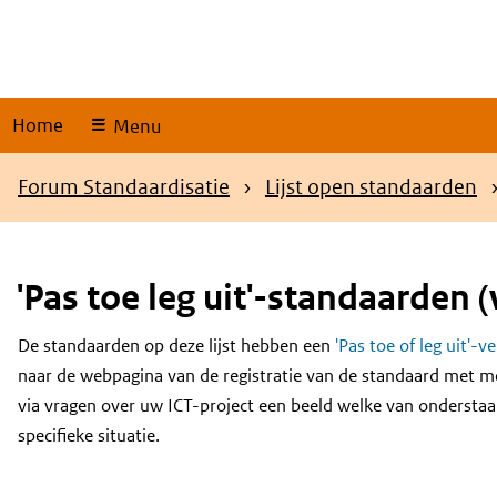
Skip
links
Home
Menu
Kruimelpad
Forum Standaardisatie
Lijst open standaarden
'Pas toe leg uit'-standaarden (
De standaarden op deze lijst hebben een
'Pas toe of leg uit'-v
Content
naar de webpagina van de registratie van de standaard met m
via vragen over uw ICT-project een beeld welke van onderstaa
specifieke situatie.