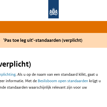
Overslaan en naar de hoofdnavigatie gaan
Overslaan en naar de inhoud gaan
'Pas toe leg uit'-standaarden (verplicht)
verplicht)
erplichting
. Als u op de naam van een standaard klikt, gaat u
eer informatie. Met de
Beslisboom open standaarden
krijgt u
nde standaarden waarschijnlijk relevant zijn voor uw