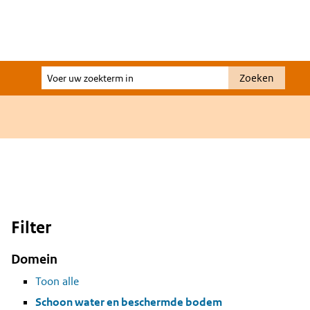
Voer
Zoeken
uw
zoekterm
in
Filter
Domein
Toon alle
Schoon water en beschermde bodem