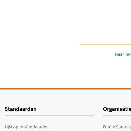
Naar bo
Standaarden
Organisati
Voet
Lijst open standaarden
Forum Standaa