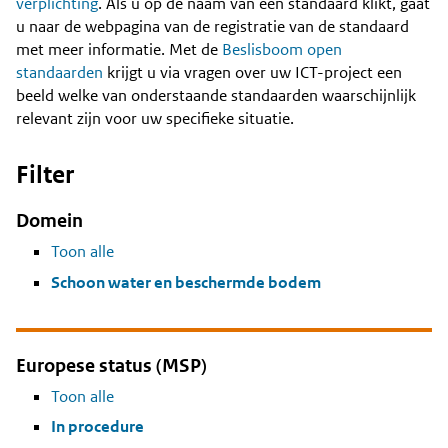
Content
verplichting
. Als u op de naam van een standaard klikt, gaat
u naar de webpagina van de registratie van de standaard
met meer informatie. Met de
Beslisboom open
standaarden
krijgt u via vragen over uw ICT-project een
beeld welke van onderstaande standaarden waarschijnlijk
relevant zijn voor uw specifieke situatie.
Filter
Domein
Toon alle
Schoon water en beschermde bodem
Europese status (MSP)
Toon alle
In procedure