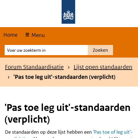
Skip
Overslaan en naar de hoofdnavigatie gaan
Overslaan en naar de inhoud gaan
links
Home
Menu
Voer
Zoeken
uw
zoekterm
Kruimelpad
Forum Standaardisatie
Lijst open standaarden
in
'Pas toe leg uit'-standaarden (verplicht)
'Pas toe leg uit'-standaarden
(verplicht)
De standaarden op deze lijst hebben een
'Pas toe of leg uit'-