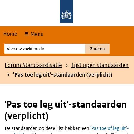
Skip
Overslaan en naar de hoofdnavigatie gaan
Overslaan en naar de inhoud gaan
links
Home
Menu
Voer
Zoeken
uw
zoekterm
Kruimelpad
Forum Standaardisatie
Lijst open standaarden
in
'Pas toe leg uit'-standaarden (verplicht)
'Pas toe leg uit'-standaarden
(verplicht)
De standaarden op deze lijst hebben een
'Pas toe of leg uit'-