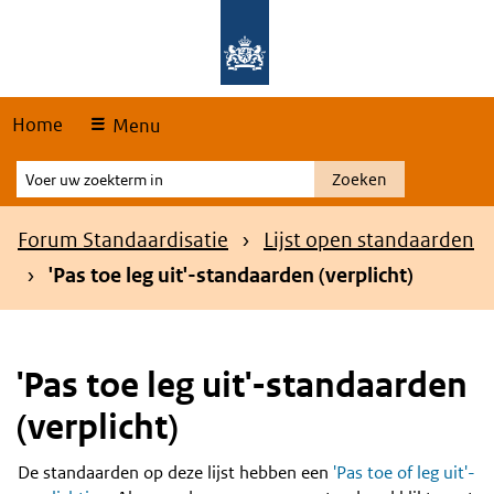
Skip
Overslaan en naar de hoofdnavigatie gaan
Overslaan en naar de inhoud gaan
links
Home
Menu
Voer
Zoeken
uw
zoekterm
Kruimelpad
Forum Standaardisatie
Lijst open standaarden
in
'Pas toe leg uit'-standaarden (verplicht)
'Pas toe leg uit'-standaarden
(verplicht)
De standaarden op deze lijst hebben een
'Pas toe of leg uit'-