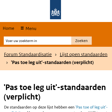
Skip
Overslaan en naar de hoofdnavigatie gaan
Overslaan en naar de inhoud gaan
links
Home
Menu
Voer
Zoeken
uw
zoekterm
Kruimelpad
Forum Standaardisatie
Lijst open standaarden
in
'Pas toe leg uit'-standaarden (verplicht)
'Pas toe leg uit'-standaarden
(verplicht)
De standaarden op deze lijst hebben een
'Pas toe of leg uit'-