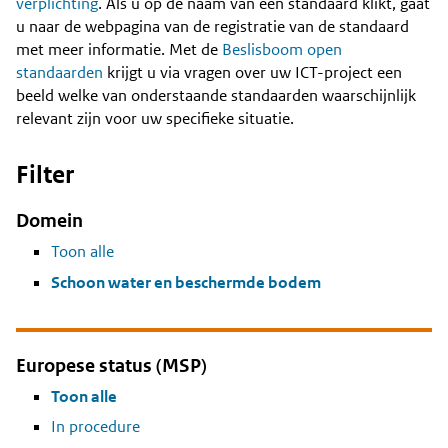
Content
verplichting
. Als u op de naam van een standaard klikt, gaat
u naar de webpagina van de registratie van de standaard
met meer informatie. Met de
Beslisboom open
standaarden
krijgt u via vragen over uw ICT-project een
beeld welke van onderstaande standaarden waarschijnlijk
relevant zijn voor uw specifieke situatie.
Filter
Domein
Toon alle
Schoon water en beschermde bodem
Europese status (MSP)
Toon alle
In procedure