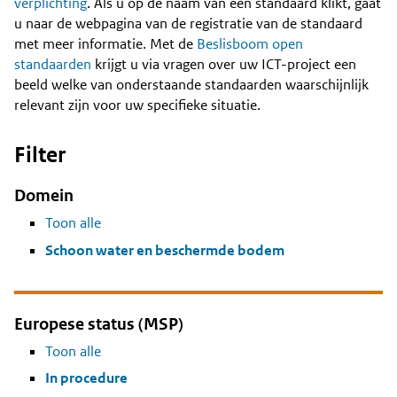
Content
verplichting
. Als u op de naam van een standaard klikt, gaat
u naar de webpagina van de registratie van de standaard
met meer informatie. Met de
Beslisboom open
standaarden
krijgt u via vragen over uw ICT-project een
beeld welke van onderstaande standaarden waarschijnlijk
relevant zijn voor uw specifieke situatie.
Filter
Domein
Toon alle
Schoon water en beschermde bodem
Europese status (MSP)
Toon alle
In procedure