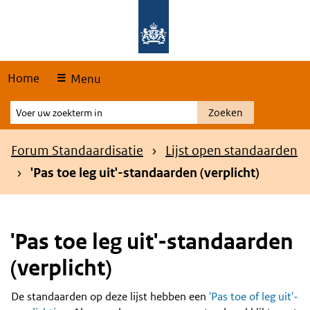
Skip
Overslaan en naar de hoofdnavigatie gaan
Overslaan en naar de inhoud gaan
links
Home
Menu
Voer
Zoeken
uw
zoekterm
Kruimelpad
Forum Standaardisatie
Lijst open standaarden
in
'Pas toe leg uit'-standaarden (verplicht)
'Pas toe leg uit'-standaarden
(verplicht)
De standaarden op deze lijst hebben een
'Pas toe of leg uit'-