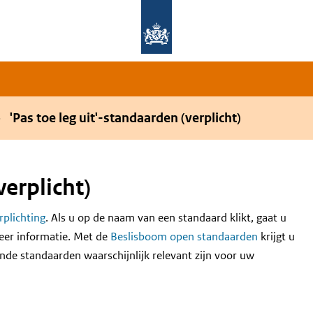
Overslaan en naar de hoofdnavigatie gaan
Overslaan en naar de inhoud gaan
'Pas toe leg uit'-standaarden (verplicht)
verplicht)
erplichting
. Als u op de naam van een standaard klikt, gaat u
eer informatie. Met de
Beslisboom open standaarden
krijgt u
nde standaarden waarschijnlijk relevant zijn voor uw