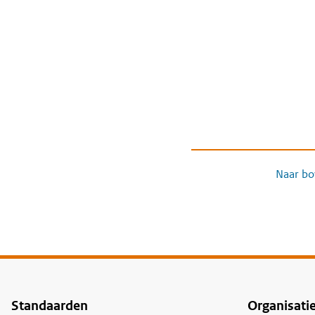
Naar bo
Standaarden
Organisati
Voet