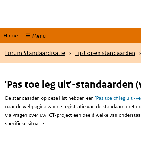
Skip
links
Home
Menu
Kruimelpad
Forum Standaardisatie
Lijst open standaarden
'Pas toe leg uit'-standaarden (
De standaarden op deze lijst hebben een
'Pas toe of leg uit'-v
Content
naar de webpagina van de registratie van de standaard met m
via vragen over uw ICT-project een beeld welke van onderstaa
specifieke situatie.