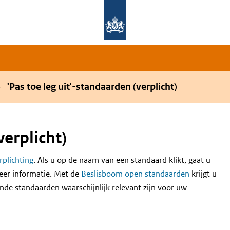
Overslaan en naar de hoofdnavigatie gaan
Overslaan en naar de inhoud gaan
'Pas toe leg uit'-standaarden (verplicht)
verplicht)
erplichting
. Als u op de naam van een standaard klikt, gaat u
eer informatie. Met de
Beslisboom open standaarden
krijgt u
nde standaarden waarschijnlijk relevant zijn voor uw