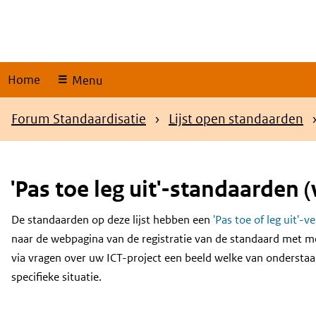
Skip
links
Home
Menu
Kruimelpad
Forum Standaardisatie
Lijst open standaarden
'Pas toe leg uit'-standaarden (
De standaarden op deze lijst hebben een
'Pas toe of leg uit'-v
Content
naar de webpagina van de registratie van de standaard met m
via vragen over uw ICT-project een beeld welke van onderstaa
specifieke situatie.