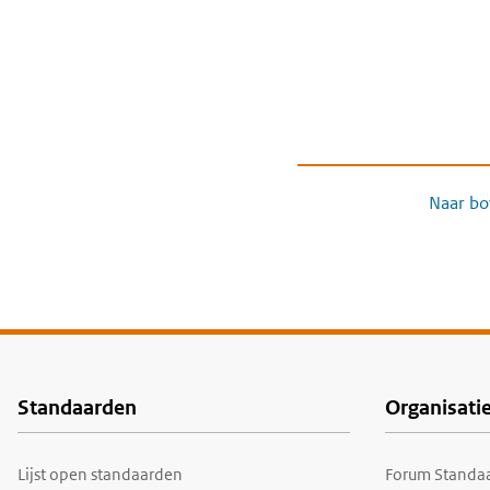
Naar bo
Standaarden
Organisati
Voet
Lijst open standaarden
Forum Standaa