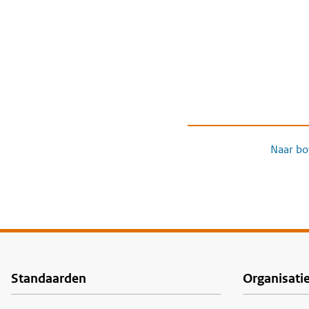
Naar bo
Standaarden
Organisati
Voet