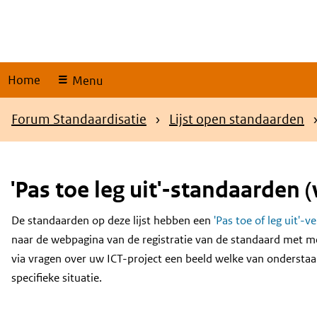
Skip
links
Home
Menu
Kruimelpad
Forum Standaardisatie
Lijst open standaarden
'Pas toe leg uit'-standaarden (
De standaarden op deze lijst hebben een
'Pas toe of leg uit'-v
Content
naar de webpagina van de registratie van de standaard met m
via vragen over uw ICT-project een beeld welke van onderstaa
specifieke situatie.