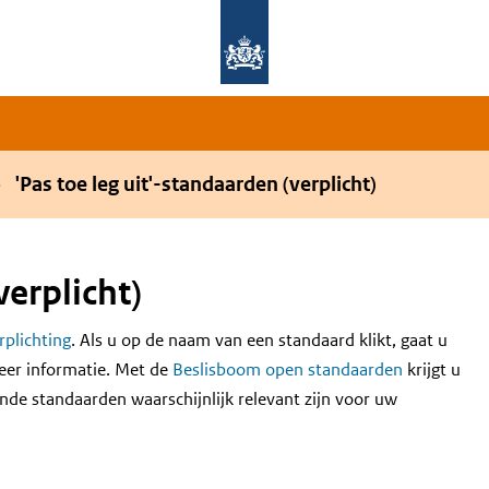
Overslaan en naar de hoofdnavigatie gaan
Overslaan en naar de inhoud gaan
'Pas toe leg uit'-standaarden (verplicht)
verplicht)
erplichting
. Als u op de naam van een standaard klikt, gaat u
eer informatie. Met de
Beslisboom open standaarden
krijgt u
nde standaarden waarschijnlijk relevant zijn voor uw