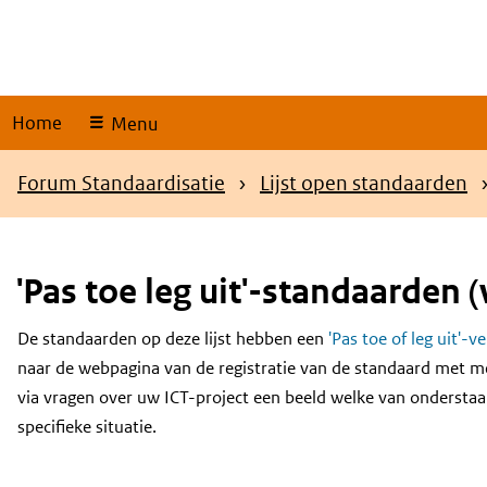
Skip
links
Home
Menu
Kruimelpad
Forum Standaardisatie
Lijst open standaarden
'Pas toe leg uit'-standaarden (
De standaarden op deze lijst hebben een
'Pas toe of leg uit'-v
Content
naar de webpagina van de registratie van de standaard met m
via vragen over uw ICT-project een beeld welke van onderstaa
specifieke situatie.