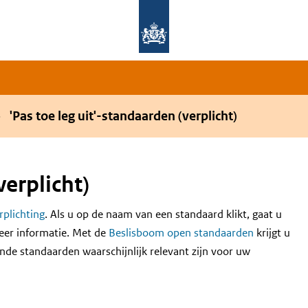
Overslaan en naar de hoofdnavigatie gaan
Overslaan en naar de inhoud gaan
'Pas toe leg uit'-standaarden (verplicht)
verplicht)
erplichting
. Als u op de naam van een standaard klikt, gaat u
eer informatie. Met de
Beslisboom open standaarden
krijgt u
nde standaarden waarschijnlijk relevant zijn voor uw