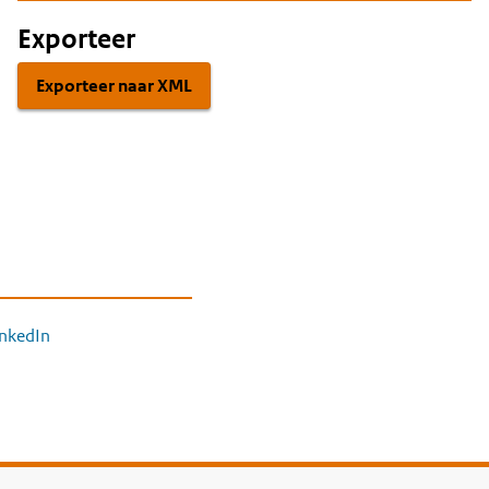
Exporteer
Exporteer naar XML
inkedIn