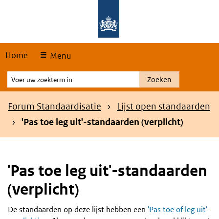
Skip
Overslaan en naar de hoofdnavigatie gaan
Overslaan en naar de inhoud gaan
links
Home
Menu
Voer
Zoeken
uw
zoekterm
Kruimelpad
Forum Standaardisatie
Lijst open standaarden
in
'Pas toe leg uit'-standaarden (verplicht)
'Pas toe leg uit'-standaarden
(verplicht)
De standaarden op deze lijst hebben een
'Pas toe of leg uit'-