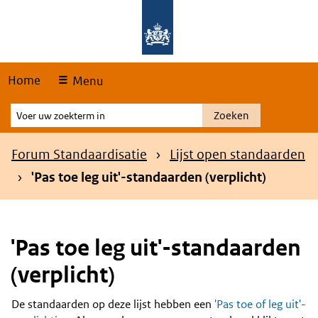
Skip
Overslaan en naar de hoofdnavigatie gaan
Overslaan en naar de inhoud gaan
links
Home
Menu
Voer
Zoeken
uw
zoekterm
Kruimelpad
Forum Standaardisatie
Lijst open standaarden
in
'Pas toe leg uit'-standaarden (verplicht)
'Pas toe leg uit'-standaarden
(verplicht)
De standaarden op deze lijst hebben een
'Pas toe of leg uit'-