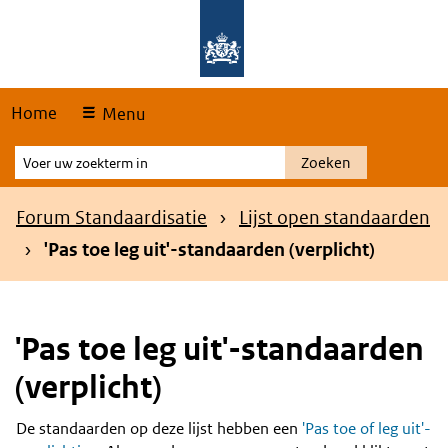
Skip
Overslaan en naar de hoofdnavigatie gaan
Overslaan en naar de inhoud gaan
links
Home
Menu
Voer
Zoeken
uw
zoekterm
Kruimelpad
Forum Standaardisatie
Lijst open standaarden
in
'Pas toe leg uit'-standaarden (verplicht)
'Pas toe leg uit'-standaarden
(verplicht)
De standaarden op deze lijst hebben een
'Pas toe of leg uit'-