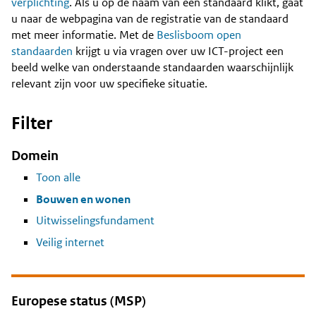
Content
verplichting
. Als u op de naam van een standaard klikt, gaat
u naar de webpagina van de registratie van de standaard
met meer informatie. Met de
Beslisboom open
standaarden
krijgt u via vragen over uw ICT-project een
beeld welke van onderstaande standaarden waarschijnlijk
relevant zijn voor uw specifieke situatie.
Filter
Domein
Toon alle
Bouwen en wonen
Uitwisselingsfundament
Veilig internet
Europese status (MSP)