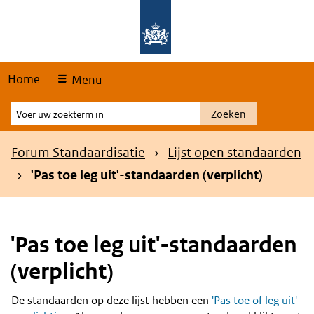
Skip
Overslaan en naar de hoofdnavigatie gaan
Overslaan en naar de inhoud gaan
links
Home
Menu
Voer
Zoeken
uw
zoekterm
Kruimelpad
Forum Standaardisatie
Lijst open standaarden
in
'Pas toe leg uit'-standaarden (verplicht)
'Pas toe leg uit'-standaarden
(verplicht)
De standaarden op deze lijst hebben een
'Pas toe of leg uit'-