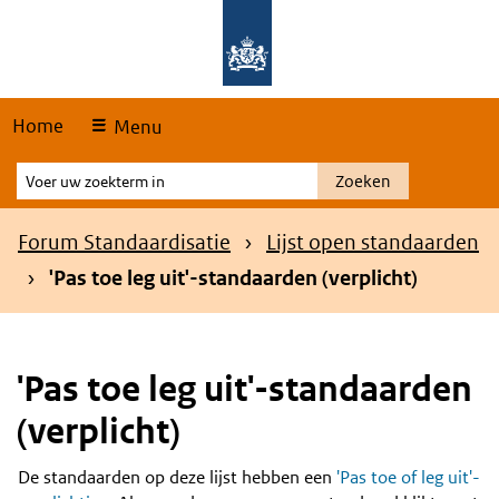
Skip
Overslaan en naar de hoofdnavigatie gaan
Overslaan en naar de inhoud gaan
links
Home
Menu
Voer
Zoeken
uw
zoekterm
Kruimelpad
Forum Standaardisatie
Lijst open standaarden
in
'Pas toe leg uit'-standaarden (verplicht)
'Pas toe leg uit'-standaarden
(verplicht)
De standaarden op deze lijst hebben een
'Pas toe of leg uit'-