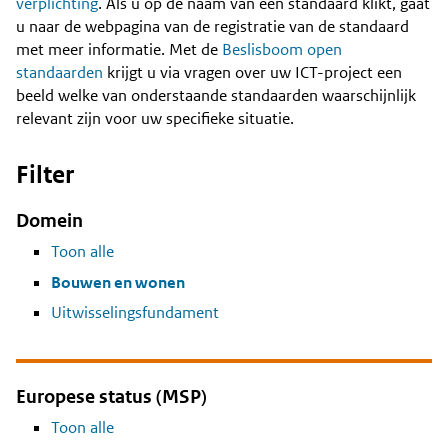
Content
verplichting
. Als u op de naam van een standaard klikt, gaat
u naar de webpagina van de registratie van de standaard
met meer informatie. Met de
Beslisboom open
standaarden
krijgt u via vragen over uw ICT-project een
beeld welke van onderstaande standaarden waarschijnlijk
relevant zijn voor uw specifieke situatie.
Filter
Domein
Toon alle
Bouwen en wonen
Uitwisselingsfundament
Europese status (MSP)
Toon alle