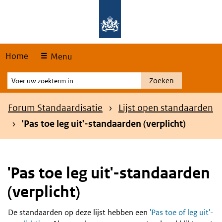
Skip
Overslaan en naar de hoofdnavigatie gaan
Overslaan en naar de inhoud gaan
links
Home
Menu
Voer
Zoeken
uw
zoekterm
Kruimelpad
Forum Standaardisatie
Lijst open standaarden
in
'Pas toe leg uit'-standaarden (verplicht)
'Pas toe leg uit'-standaarden
(verplicht)
De standaarden op deze lijst hebben een
'Pas toe of leg uit'-