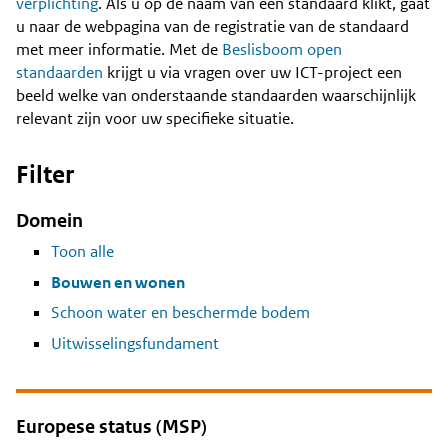
Content
verplichting
. Als u op de naam van een standaard klikt, gaat
u naar de webpagina van de registratie van de standaard
met meer informatie. Met de
Beslisboom open
standaarden
krijgt u via vragen over uw ICT-project een
beeld welke van onderstaande standaarden waarschijnlijk
relevant zijn voor uw specifieke situatie.
Filter
Domein
Toon alle
Bouwen en wonen
Schoon water en beschermde bodem
Uitwisselingsfundament
Europese status (MSP)