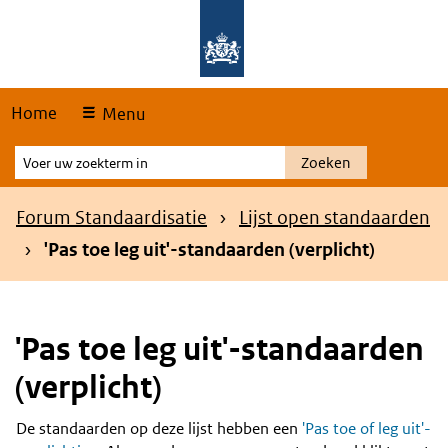
Skip
Overslaan en naar de hoofdnavigatie gaan
Overslaan en naar de inhoud gaan
links
Home
Menu
Voer
Zoeken
uw
zoekterm
Kruimelpad
Forum Standaardisatie
Lijst open standaarden
in
'Pas toe leg uit'-standaarden (verplicht)
'Pas toe leg uit'-standaarden
(verplicht)
De standaarden op deze lijst hebben een
'Pas toe of leg uit'-