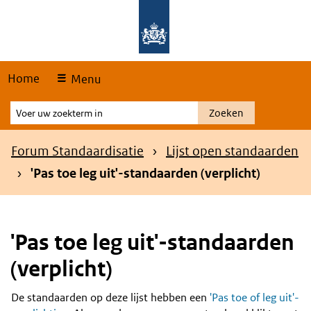
Skip
Overslaan en naar de hoofdnavigatie gaan
Overslaan en naar de inhoud gaan
links
Home
Menu
Voer
Zoeken
uw
zoekterm
Kruimelpad
Forum Standaardisatie
Lijst open standaarden
in
'Pas toe leg uit'-standaarden (verplicht)
'Pas toe leg uit'-standaarden
(verplicht)
De standaarden op deze lijst hebben een
'Pas toe of leg uit'-