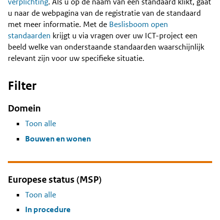
Content
verplichting
. Als u op de naam van een standaard klikt, gaat
u naar de webpagina van de registratie van de standaard
met meer informatie. Met de
Beslisboom open
standaarden
krijgt u via vragen over uw ICT-project een
beeld welke van onderstaande standaarden waarschijnlijk
relevant zijn voor uw specifieke situatie.
Filter
Domein
Toon alle
Bouwen en wonen
Europese status (MSP)
Toon alle
In procedure