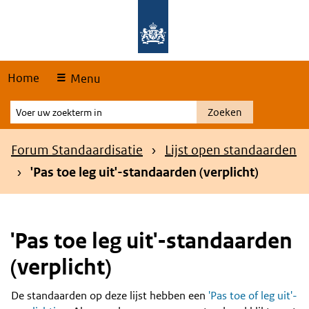
Skip
Overslaan en naar de hoofdnavigatie gaan
Overslaan en naar de inhoud gaan
links
Home
Menu
Voer
Zoeken
uw
zoekterm
Kruimelpad
Forum Standaardisatie
Lijst open standaarden
in
'Pas toe leg uit'-standaarden (verplicht)
'Pas toe leg uit'-standaarden
(verplicht)
De standaarden op deze lijst hebben een
'Pas toe of leg uit'-