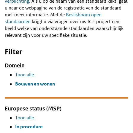
Content
verplichting
. Als u op de naam van een standaard klikt, gaat
u naar de webpagina van de registratie van de standaard
met meer informatie. Met de
Beslisboom open
standaarden
krijgt u via vragen over uw ICT-project een
beeld welke van onderstaande standaarden waarschijnlijk
relevant zijn voor uw specifieke situatie.
Filter
Domein
Toon alle
Bouwen en wonen
Europese status (MSP)
Toon alle
In procedure