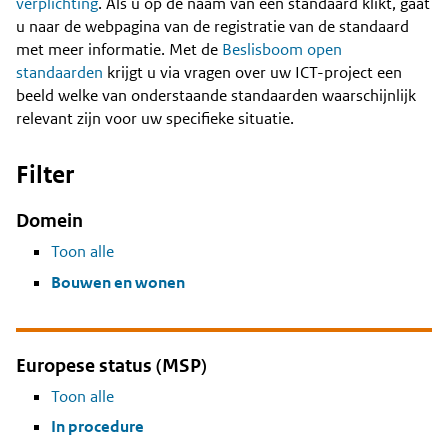
Content
verplichting
. Als u op de naam van een standaard klikt, gaat
u naar de webpagina van de registratie van de standaard
met meer informatie. Met de
Beslisboom open
standaarden
krijgt u via vragen over uw ICT-project een
beeld welke van onderstaande standaarden waarschijnlijk
relevant zijn voor uw specifieke situatie.
Filter
Domein
Toon alle
Bouwen en wonen
Europese status (MSP)
Toon alle
In procedure