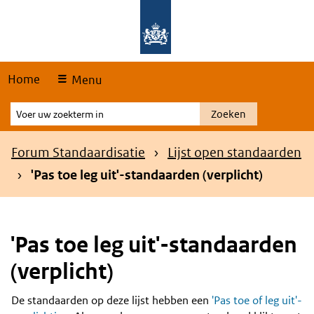
Skip
Overslaan en naar de hoofdnavigatie gaan
Overslaan en naar de inhoud gaan
links
Home
Menu
Voer
Zoeken
uw
zoekterm
Kruimelpad
Forum Standaardisatie
Lijst open standaarden
in
'Pas toe leg uit'-standaarden (verplicht)
'Pas toe leg uit'-standaarden
(verplicht)
De standaarden op deze lijst hebben een
'Pas toe of leg uit'-