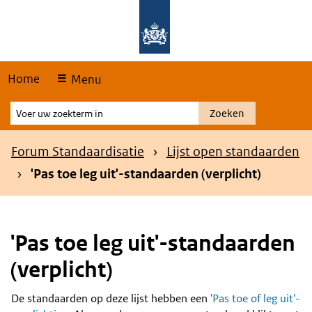
Skip
Overslaan en naar de hoofdnavigatie gaan
Overslaan en naar de inhoud gaan
links
Home
Menu
Voer
Zoeken
uw
zoekterm
Kruimelpad
Forum Standaardisatie
Lijst open standaarden
in
'Pas toe leg uit'-standaarden (verplicht)
'Pas toe leg uit'-standaarden
(verplicht)
De standaarden op deze lijst hebben een
'Pas toe of leg uit'-