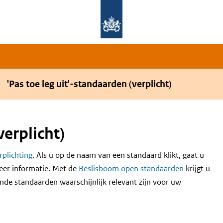
Overslaan en naar de hoofdnavigatie gaan
Overslaan en naar de inhoud gaan
'Pas toe leg uit'-standaarden (verplicht)
verplicht)
erplichting
. Als u op de naam van een standaard klikt, gaat u
eer informatie. Met de
Beslisboom open standaarden
krijgt u
nde standaarden waarschijnlijk relevant zijn voor uw