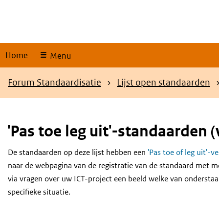
Skip
links
Home
Menu
Kruimelpad
Forum Standaardisatie
Lijst open standaarden
'Pas toe leg uit'-standaarden (
De standaarden op deze lijst hebben een
'Pas toe of leg uit'-v
Content
naar de webpagina van de registratie van de standaard met m
via vragen over uw ICT-project een beeld welke van onderstaa
specifieke situatie.