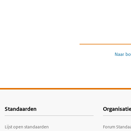
Naar bo
Standaarden
Organisati
Voet
Lijst open standaarden
Forum Standaa